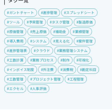
タグ一覧
#ガントチャート
#進捗管理
#スプレッドシート
#ツール
#予実管理
#タスク管理
#製造原価
#原価管理
#売上原価
#補助金
#業績管理
#導入費用
#システム
#見える化
#案件管理
#進捗管理表
#クラウド
#業務管理システム
#工数計算
#業務プロセス
#制作
#可視化
#インボイス制度
#外注費
#消費税
#勘定科目
#工数管理
#プロジェクト管理
#工程管理
#エクセル
#人事評価